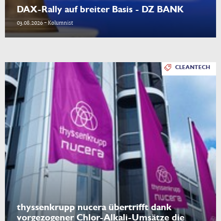
DAX-Rally auf breiter Basis - DZ BANK
03.08.2026 - Kolumnist
CLEANTECH
thyssenkrupp nucera übertrifft dank
vorgezogener Chlor-Alkali-Umsätze die