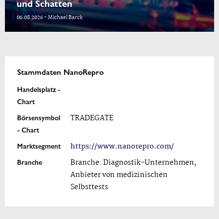
und Schatten
06.08.2026 - Michael Barck
Stammdaten NanoRepro
Handelsplatz -
Chart
Börsensymbol
TRADEGATE
- Chart
Marktsegment
https://www.nanorepro.com/
Branche
Branche: Diagnostik-Unternehmen,
Anbieter von medizinischen
Selbsttests