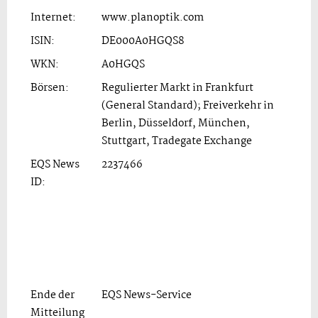
Internet:
www.planoptik.com
ISIN:
DE000A0HGQS8
WKN:
A0HGQS
Börsen:
Regulierter Markt in Frankfurt
(General Standard); Freiverkehr in
Berlin, Düsseldorf, München,
Stuttgart, Tradegate Exchange
EQS News
2237466
ID:
Ende der
EQS News-Service
Mitteilung