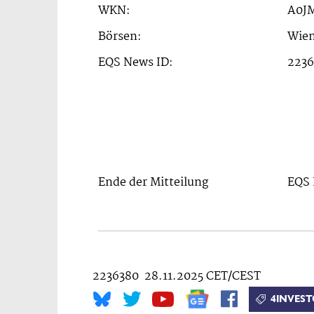
WKN:
A0J
Börsen:
Wien
EQS News ID:
2236
Ende der Mitteilung
EQS 
2236380 28.11.2025 CET/CEST
4INVEST