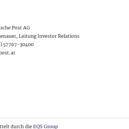
ische Post AG
enauer, Leitung Investor Relations
(0) 57767-30400
post.at
telt durch die
EQS Group