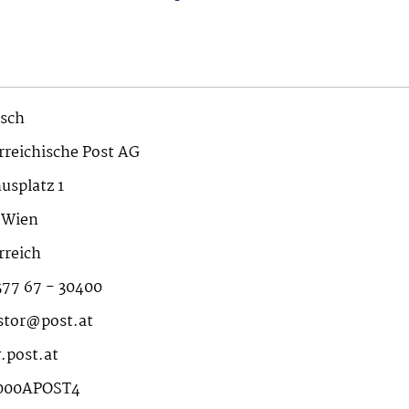
sch
rreichische Post AG
usplatz 1
 Wien
rreich
577 67 - 30400
stor@post.at
post.at
000APOST4