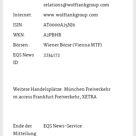
relations@wolftankgroup.com
Internet:
www.wolftankgroup.com
ISIN:
AT0000A25NJ6
WKN:
A2PBHR
Börsen:
Wiener Börse (Vienna MTF)
EQS News
2234172
ID:
Weitere Handelsplätze: München Freiverkehr
m:access Frankfurt Freiverkehr, XETRA
Ende der
EQS News-Service
Mitteilung