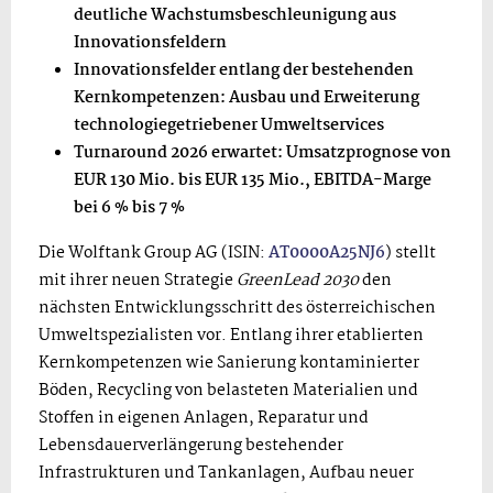
deutliche Wachstumsbeschleunigung aus
Innovationsfeldern
Innovationsfelder entlang der bestehenden
Kernkompetenzen: Ausbau und Erweiterung
technologiegetriebener Umweltservices
Turnaround 2026 erwartet: Umsatzprognose von
EUR 130 Mio. bis EUR 135 Mio., EBITDA-Marge
bei 6
% bis 7
%
Die Wolftank Group AG (ISIN:
AT0000A25NJ6
) stellt
mit ihrer neuen Strategie
GreenLead 2030
den
nächsten Entwicklungsschritt des österreichischen
Umweltspezialisten vor. Entlang ihrer etablierten
Kernkompetenzen wie Sanierung kontaminierter
Böden, Recycling von belasteten Materialien und
Stoffen in eigenen Anlagen, Reparatur und
Lebensdauerverlängerung bestehender
Infrastrukturen und Tankanlagen, Aufbau neuer