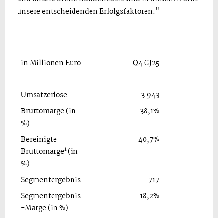
unsere entscheidenden Erfolgsfaktoren."
in Millionen Euro
Q4 GJ25
Q3 
Umsatzerlöse
3.943
3
Bruttomarge (in
38,1%
40
%)
Bereinigte
40,7%
43
1
Bruttomarge
(in
%)
Segmentergebnis
717
Segmentergebnis
18,2%
18
-Marge (in %)