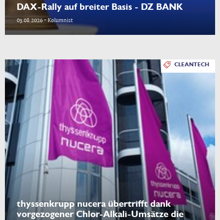
DAX-Rally auf breiter Basis - DZ BANK
03.08.2026 - Kolumnist
CLEANTECH
thyssenkrupp nucera übertrifft dank
vorgezogener Chlor-Alkali-Umsätze die