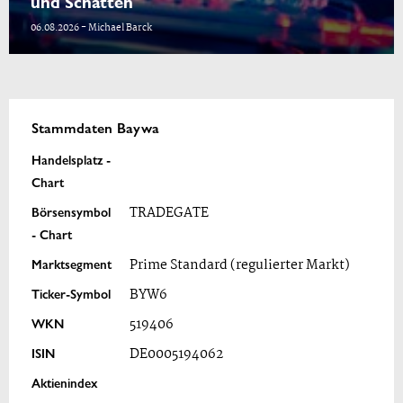
und Schatten
06.08.2026 - Michael Barck
Stammdaten Baywa
Handelsplatz -
Chart
Börsensymbol
TRADEGATE
- Chart
Marktsegment
Prime Standard (regulierter Markt)
Ticker-Symbol
BYW6
WKN
519406
ISIN
DE0005194062
Aktienindex