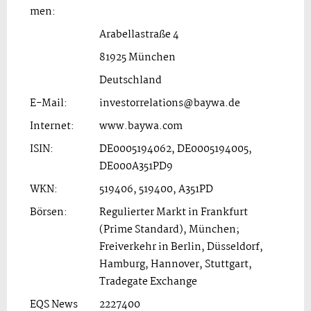
men:
Arabellastraße 4
81925 München
Deutschland
E-Mail:
investorrelations@baywa.de
Internet:
www.baywa.com
ISIN:
DE0005194062, DE0005194005,
DE000A351PD9
WKN:
519406, 519400, A351PD
Börsen:
Regulierter Markt in Frankfurt
(Prime Standard), München;
Freiverkehr in Berlin, Düsseldorf,
Hamburg, Hannover, Stuttgart,
Tradegate Exchange
EQS News
2227400