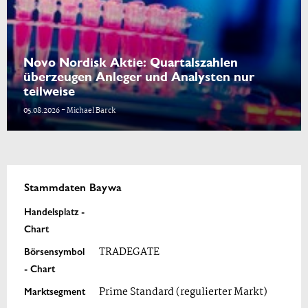
Novo Nordisk Aktie: Quartalszahlen
überzeugen Anleger und Analysten nur
teilweise
05.08.2026 - Michael Barck
Stammdaten Baywa
Handelsplatz -
Chart
Börsensymbol
TRADEGATE
- Chart
Marktsegment
Prime Standard (regulierter Markt)