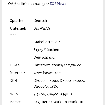
Originalinhalt anzeigen:
EQS News
Sprache:
Deutsch
Unterneh
BayWa AG
men:
Arabellastraße 4
81925 München
Deutschland
E-Mail:
investorrelations@baywa.de
Internet:
www.baywa.com
ISIN:
DE0005194062, DE0005194005,
DE000A351PD9
WKN:
519406, 519400, A351PD
Börsen:
Regulierter Markt in Frankfurt