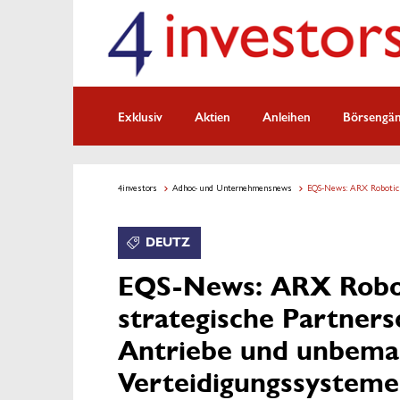
Exklusiv
Aktien
Anleihen
Börsengä
4investors
Adhoc- und Unternehmensnews
EQS-News: ARX Robotics 
DEUTZ
EQS-News: ARX Robo
strategische Partnersc
Antriebe und unbema
Verteidigungssysteme