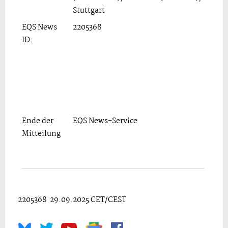
Stuttgart
EQS News
2205368
ID:
Ende der
EQS News-Service
Mitteilung
2205368 29.09.2025 CET/CEST