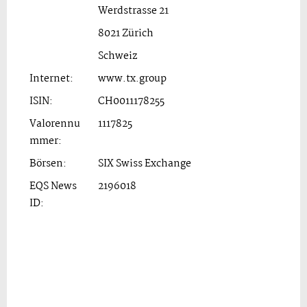
Werdstrasse 21
8021 Zürich
Schweiz
Internet:
www.tx.group
ISIN:
CH0011178255
Valorennu
1117825
mmer:
Börsen:
SIX Swiss Exchange
EQS News
2196018
ID: