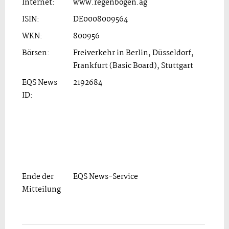
Internet:
www.regenbogen.ag
ISIN:
DE0008009564
WKN:
800956
Börsen:
Freiverkehr in Berlin, Düsseldorf,
Frankfurt (Basic Board), Stuttgart
EQS News
2192684
ID:
Ende der
EQS News-Service
Mitteilung