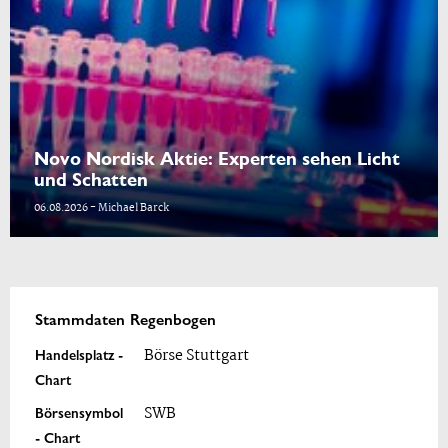
Novo Nordisk Aktie: Experten sehen Licht
und Schatten
06.08.2026 - Michael Barck
Stammdaten Regenbogen
Handelsplatz -
Börse Stuttgart
Chart
Börsensymbol
SWB
- Chart