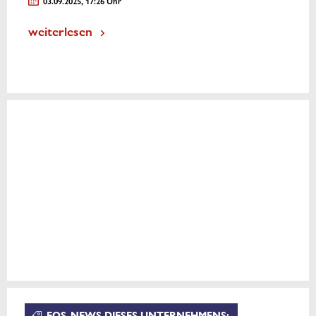
03.09.2025, 17:26 Uhr
weiterlesen
EQS-NEWS DIESES UNTERNEHMENS: