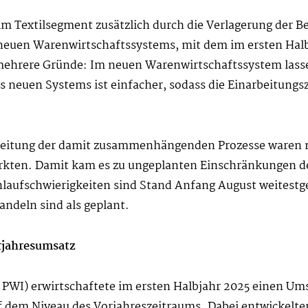
m Textilsegment zusätzlich durch die Verlagerung der B
s neuen Warenwirtschaftssystems, mit dem im ersten Hal
mehrere Gründe: Im neuen Warenwirtschaftssystem lassen
 neuen Systems ist einfacher, sodass die Einarbeitungsz
rbeitung der damit zusammenhängenden Prozesse waren 
rkten. Damit kam es zu ungeplanten Einschränkungen de
laufschwierigkeiten sind Stand Anfang August weitest
ndeln sind als geplant.
rjahresumsatz
PWI) erwirtschaftete im ersten Halbjahr 2025 einen Ums
f dem Niveau des Vorjahreszeitraums. Dabei entwickelte