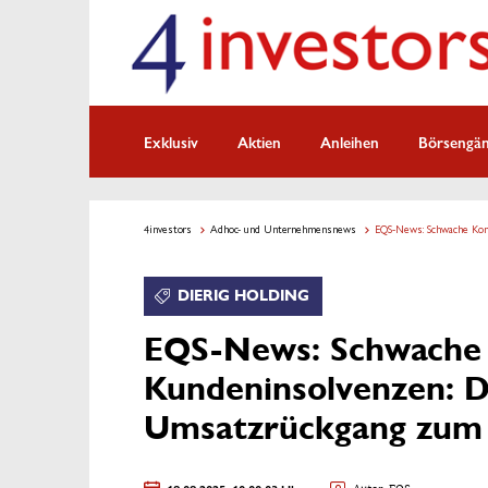
Exklusiv
Aktien
Anleihen
Börsengä
4investors
Adhoc- und Unternehmensnews
EQS-News: Schwache Kon
DIERIG HOLDING
EQS-News: Schwache
Kundeninsolvenzen: D
Umsatzrückgang zum 