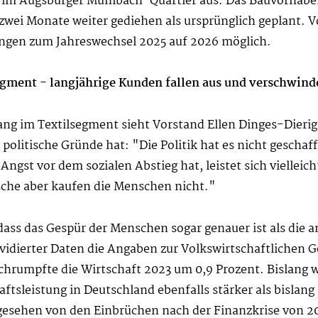
im Augsburger Mühlbach-Quartier aus. Das Bauvorhaben v
zwei Monate weiter gediehen als ursprünglich geplant. V
ungen zum Jahreswechsel 2025 auf 2026 möglich.
gment - langjährige Kunden fallen aus und verschwin
ng im Textilsegment sieht Vorstand Ellen Dinges-Dierig
politische Gründe hat: "Die Politik hat es nicht gescha
Angst vor dem sozialen Abstieg hat, leistet sich vielle
sche aber kaufen die Menschen nicht."
 dass das Gespür der Menschen sogar genauer ist als die a
evidierter Daten die Angaben zur Volkswirtschaftlichen 
chrumpfte die Wirtschaft 2023 um 0,9 Prozent. Bislang 
haftsleistung in Deutschland ebenfalls stärker als bisl
gesehen von den Einbrüchen nach der Finanzkrise von 