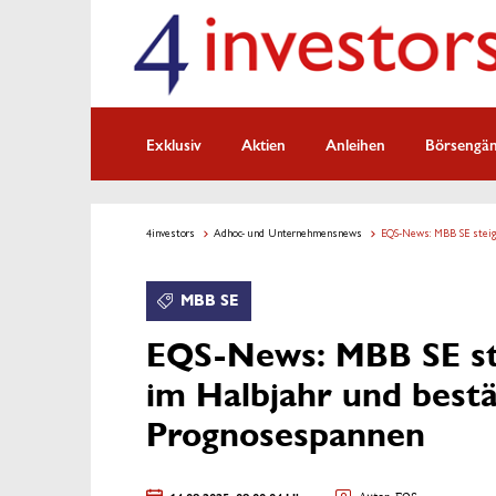
Exklusiv
Aktien
Anleihen
Börsengä
4investors
Adhoc- und Unternehmensnews
EQS-News: MBB SE steig
MBB SE
EQS-News: MBB SE st
im Halbjahr und bestä
Prognosespannen