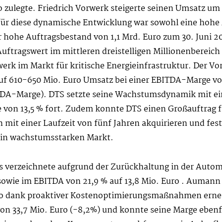
zulegte. Friedrich Vorwerk steigerte seinen Umsatz um 5
ür diese dynamische Entwicklung war sowohl eine hohe A
 hohe Auftragsbestand von 1,1 Mrd. Euro zum 30. Juni 2
uftragswert im mittleren dreistelligen Millionenbereich 
erk im Markt für kritische Energieinfrastruktur. Der Vor
auf 610-650 Mio. Euro Umsatz bei einer EBITDA-Marge vo
TDA-Marge). DTS setzte seine Wachstumsdynamik mit ein
von 13,5 % fort. Zudem konnte DTS einen Großauftrag f
h mit einer Laufzeit von fünf Jahren akquirieren und fest
rhin wachstumsstarken Markt.
s verzeichnete aufgrund der Zurückhaltung in der Autom
sowie im EBITDA von 21,9 % auf 13,8 Mio. Euro . Aumann 
uro dank proaktiver Kostenoptimierungsmaßnahmen erne
von 33,7 Mio. Euro (-8,2%) und konnte seine Marge ebenfa