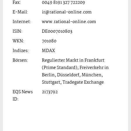
Fax:
0049 8191 327 722209
E-Mail:
ir@rational-online.com
Internet:
www.rational-online.com
ISIN:
DE0007010803
WKN:
701080
Indizes:
MDAX
Börsen:
Regulierter Markt in Frankfurt
(Prime Standard); Freiverkehr in
Berlin, Düsseldorf, München,
Stuttgart, Tradegate Exchange
EQS News
2173792
ID: