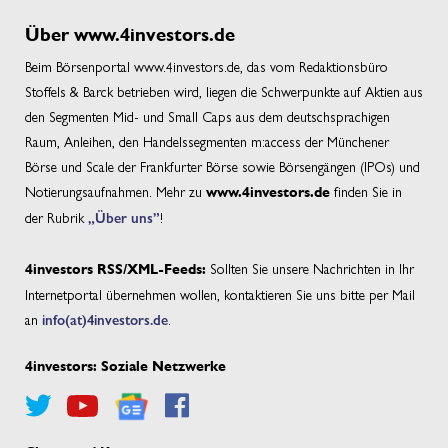
Über www.4investors.de
Beim Börsenportal www.4investors.de, das vom Redaktionsbüro
Stoffels & Barck betrieben wird, liegen die Schwerpunkte auf Aktien aus
den Segmenten Mid- und Small Caps aus dem deutschsprachigen
Raum, Anleihen, den Handelssegmenten m:access der Münchener
Börse und Scale der Frankfurter Börse sowie Börsengängen (IPOs) und
Notierungsaufnahmen. Mehr zu
finden Sie in
www.4investors.de
der Rubrik
„Über uns”
!
Sollten Sie unsere Nachrichten in Ihr
4investors RSS/XML-Feeds:
Internetportal übernehmen wollen, kontaktieren Sie uns bitte per Mail
an
info(at)4investors.de
.
4investors: Soziale Netzwerke