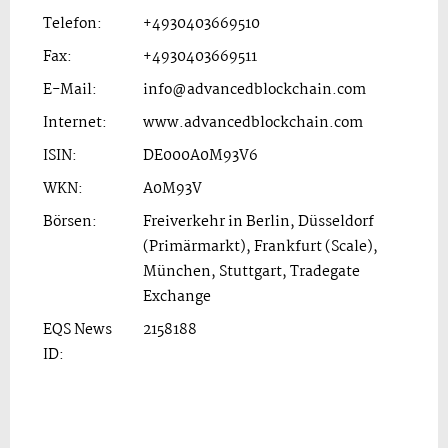
Telefon:
+4930403669510
Fax:
+4930403669511
E-Mail:
info@advancedblockchain.com
Internet:
www.advancedblockchain.com
ISIN:
DE000A0M93V6
WKN:
A0M93V
Börsen:
Freiverkehr in Berlin, Düsseldorf
(Primärmarkt), Frankfurt (Scale),
München, Stuttgart, Tradegate
Exchange
EQS News
2158188
ID: