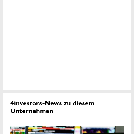
4investors-News zu diesem
Unternehmen