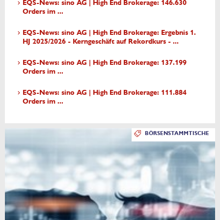
EQS-News: sino AG | High End Brokerage: 146.630
Orders im ...
EQS-News: sino AG | High End Brokerage: Ergebnis 1.
HJ 2025/2026 - Kerngeschäft auf Rekordkurs - ...
EQS-News: sino AG | High End Brokerage: 137.199
Orders im ...
EQS-News: sino AG | High End Brokerage: 111.884
Orders im ...
BÖRSENSTAMMTISCHE