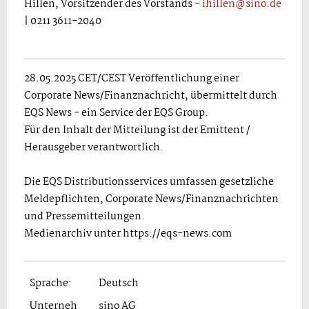
Hillen, Vorsitzender des Vorstands -
ihillen@sino.de
| 0211 3611-2040
28.05.2025 CET/CEST Veröffentlichung einer
Corporate News/Finanznachricht, übermittelt durch
EQS News - ein Service der EQS Group.
Für den Inhalt der Mitteilung ist der Emittent /
Herausgeber verantwortlich.
Die EQS Distributionsservices umfassen gesetzliche
Meldepflichten, Corporate News/Finanznachrichten
und Pressemitteilungen.
Medienarchiv unter https://eqs-news.com
Sprache:
Deutsch
Unterneh
sino AG