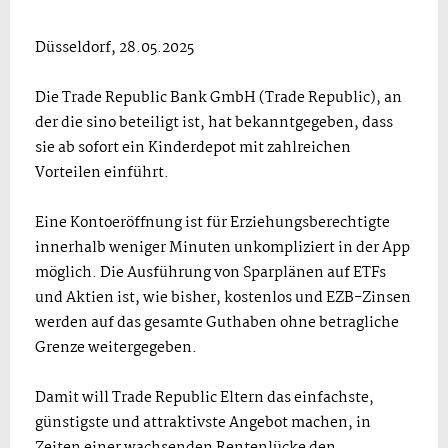
Düsseldorf, 28.05.2025
Die Trade Republic Bank GmbH (Trade Republic), an
der die sino beteiligt ist, hat bekanntgegeben, dass
sie ab sofort ein Kinderdepot mit zahlreichen
Vorteilen einführt.
Eine Kontoeröffnung ist für Erziehungsberechtigte
innerhalb weniger Minuten unkompliziert in der App
möglich. Die Ausführung von Sparplänen auf ETFs
und Aktien ist, wie bisher, kostenlos und EZB-Zinsen
werden auf das gesamte Guthaben ohne betragliche
Grenze weitergegeben.
Damit will Trade Republic Eltern das einfachste,
günstigste und attraktivste Angebot machen, in
Zeiten einer wachsenden Rentenlücke den