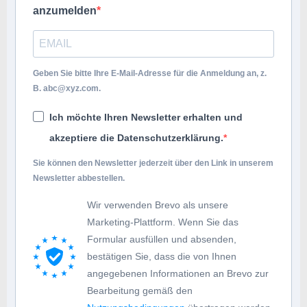
anzumelden
Geben Sie bitte Ihre E-Mail-Adresse für die Anmeldung an, z.
B.
abc@xyz.com
.
Ich möchte Ihren Newsletter erhalten und
akzeptiere die Datenschutzerklärung.
Sie können den Newsletter jederzeit über den Link in unserem
Newsletter abbestellen.
Wir verwenden Brevo als unsere
Marketing-Plattform. Wenn Sie das
Formular ausfüllen und absenden,
bestätigen Sie, dass die von Ihnen
angegebenen Informationen an Brevo zur
Bearbeitung gemäß den