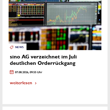
NEWS
sino AG verzeichnet im Juli
deutlichen Orderrückgang
07.08.2026, 09:55 Uhr
weiterlesen