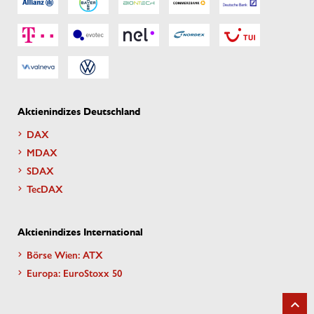
Aktienindizes Deutschland
DAX
MDAX
SDAX
TecDAX
Aktienindizes International
Börse Wien: ATX
Europa: EuroStoxx 50