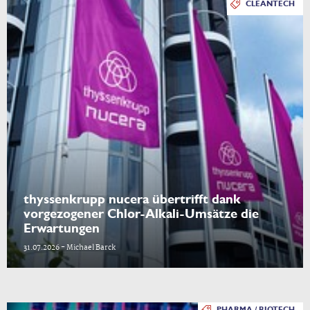
CLEANTECH
thyssenkrupp nucera übertrifft dank
vorgezogener Chlor-Alkali-Umsätze die
Erwartungen
31.07.2026 - Michael Barck
PHARMA / BIOTECH