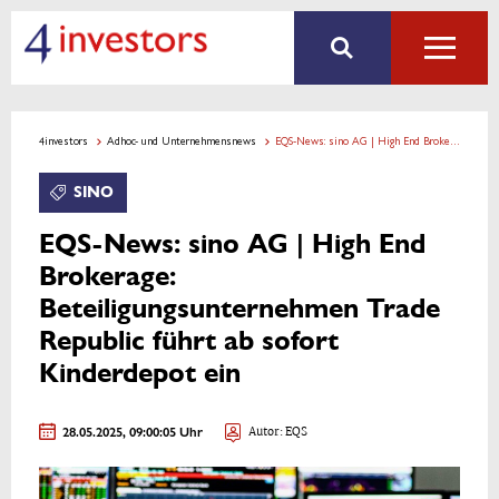
4investors
Adhoc- und Unternehmensnews
EQS-News: sino AG | High End Brokerage: Beteiligungsunternehmen Trade Republic führt ab sofort Kinderdepot ein
SINO
EQS-News: sino AG | High End
Brokerage:
Beteiligungsunternehmen Trade
Republic führt ab sofort
Kinderdepot ein
28.05.2025, 09:00:05 Uhr
Autor: EQS