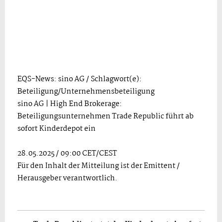
EQS-News: sino AG / Schlagwort(e):
Beteiligung/Unternehmensbeteiligung
sino AG | High End Brokerage:
Beteiligungsunternehmen Trade Republic führt ab
sofort Kinderdepot ein
28.05.2025 / 09:00 CET/CEST
Für den Inhalt der Mitteilung ist der Emittent /
Herausgeber verantwortlich.