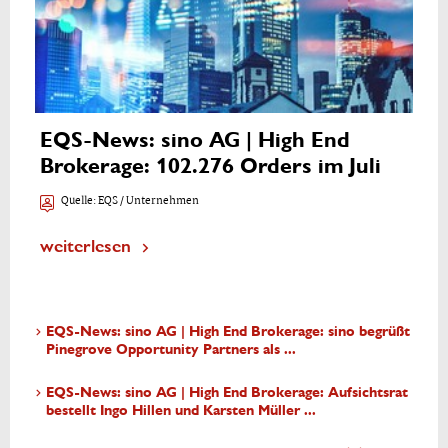
EQS-News: sino AG | High End
Brokerage: 102.276 Orders im Juli
Quelle:
EQS / Unternehmen
weiterlesen
EQS-News: sino AG | High End Brokerage: sino begrüßt
Pinegrove Opportunity Partners als ...
EQS-News: sino AG | High End Brokerage: Aufsichtsrat
bestellt Ingo Hillen und Karsten Müller ...