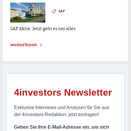
SAP
SAP Aktie: Jetzt geht es um alles
weiterlesen
4investors Newsletter
Exklusive Interviews und Analysen für Sie aus
der 4investors-Redaktion: jetzt eintragen!
Geben Sie Ihre E-Mail-Adresse ein, um sich