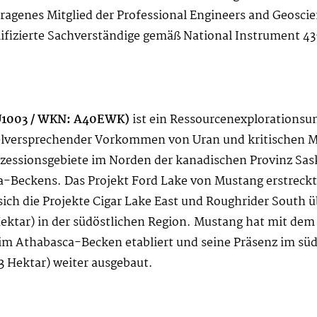
agenes Mitglied der Professional Engineers and Geoscie
lifizierte Sachverständige gemäß National Instrument 43
1U1003 / WKN: A40EWK)
ist ein Ressourcenexploration
elversprechender Vorkommen von Uran und kritischen Min
essionsgebiete im Norden der kanadischen Provinz Sas
-Beckens. Das Projekt Ford Lake von Mustang erstreckt 
ch die Projekte Cigar Lake East und Roughrider South ü
ktar) in der südöstlichen Region. Mustang hat mit dem 
ke im Athabasca-Becken etabliert und seine Präsenz im s
3 Hektar) weiter ausgebaut.