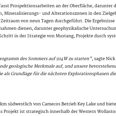
st Prospektionsarbeiten an der Oberfläche, darunter de
 Mineralisierungs- und Alterationszonen in den Zielgebi
itraum von neun Tagen durchgeführt. Die Ergebnisse di
ßnahmen dienen, darunter geophysikalische Untersuchu
Schritt in der Strategie von Mustang, Projekte durch sy
ldprogramm des Sommers auf 914W zu starten”
, sagte Nic
hende geologische Merkmale auf, und unsere bevorstehen
die als Grundlage für die nächsten Explorationsphasen d
 km südwestlich von Camecos Betrieb Key Lake und bietet
 Projekt ist strategisch innerhalb der Western Wollaston