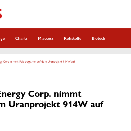
nge
Charts
M:access
Rohstoffe
Biotech
gy Corp. nimmt Feldprogramm auf dem Uranprojekt 914W auf
nergy Corp. nimmt
m Uranprojekt 914W auf