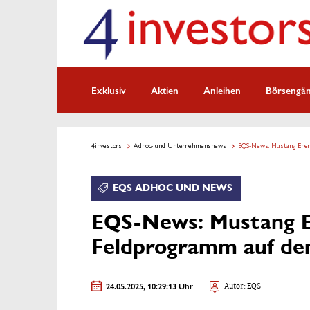
Exklusiv
Aktien
Anleihen
Börsengä
4investors
Adhoc- und Unternehmensnews
EQS-News: Mustang Ener
EQS ADHOC UND NEWS
EQS-News: Mustang E
Feldprogramm auf de
24.05.2025, 10:29:13 Uhr
Autor: EQS