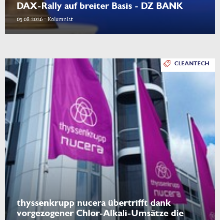
DAX-Rally auf breiter Basis - DZ BANK
03.08.2026 - Kolumnist
CLEANTECH
thyssenkrupp nucera übertrifft dank
vorgezogener Chlor-Alkali-Umsätze die