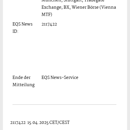
München, Stuttgart, Tradegate
Exchange; BX, Wiener Börse (Vienna
MTF)
EQS News
2117422
ID:
Ende der
EQS News-Service
Mitteilung
2117422 15.04.2025 CET/CEST