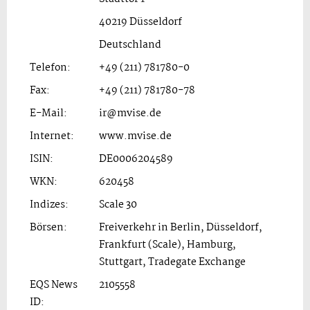
40219 Düsseldorf
Deutschland
Telefon:
+49 (211) 781780-0
Fax:
+49 (211) 781780-78
E-Mail:
ir@mvise.de
Internet:
www.mvise.de
ISIN:
DE0006204589
WKN:
620458
Indizes:
Scale 30
Börsen:
Freiverkehr in Berlin, Düsseldorf,
Frankfurt (Scale), Hamburg,
Stuttgart, Tradegate Exchange
EQS News
2105558
ID: