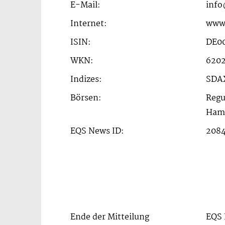
E-Mail:
info
Internet:
www.
ISIN:
DE0
WKN:
620
Indizes:
SDA
Börsen:
Regu
Hamb
EQS News ID:
2084
Ende der Mitteilung
EQS 