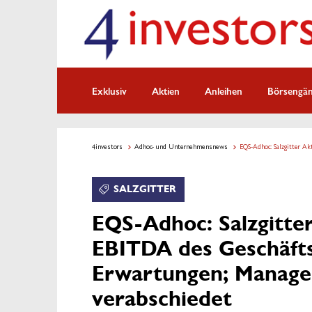
Exklusiv
Aktien
Anleihen
Börsengä
4investors
Adhoc- und Unternehmensnews
EQS-Adhoc: Salzgitter A
SALZGITTER
EQS-Adhoc: Salzgitter
EBITDA des Geschäftsj
Erwartungen; Manage
verabschiedet