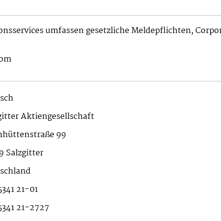
ionsservices umfassen gesetzliche Meldepflichten, Corp
com
sch
gitter Aktiengesellschaft
nhüttenstraße 99
9 Salzgitter
schland
5341 21-01
5341 21-2727