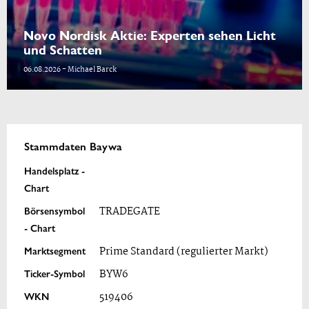
Novo Nordisk Aktie: Experten sehen Licht
und Schatten
06.08.2026 - Michael Barck
Stammdaten Baywa
Handelsplatz -
Chart
Börsensymbol
TRADEGATE
- Chart
Marktsegment
Prime Standard (regulierter Markt)
Ticker-Symbol
BYW6
WKN
519406