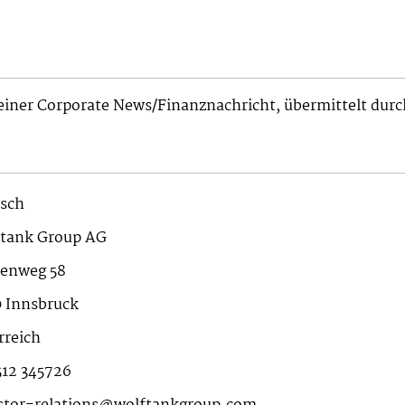
 einer Corporate News/Finanznachricht, übermittelt du
sch
tank Group AG
enweg 58
 Innsbruck
rreich
512 345726