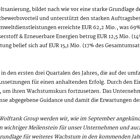
sanierung, bildet nach wie vor eine starke Grundlage der
ttbewerbsvorteil und unterstützt den starken Auftragsb
mweltdienstleistungen erreichte EUR 62,2 Mio., was 69
serstoff & Erneuerbare Energien betrug EUR 12,5 Mio. (
ung belief sich auf EUR 15,1 Mio. (17% des Gesamtumsat
 in den ersten drei Quartalen des Jahres, die auf der 
ssetzungen für einen anhaltenden Erfolg. Durch den Ein
rt, um ihren Wachstumskurs fortzusetzen. Das Unternehm
isse abgegebene Guidance und damit die Erwartungen des
 Wolftank Group werden wir, wie im September angekünd
ein wichtiger Meilenstein für unser Unternehmen und auc
 Grundlage für weiteres Wachstum in den kommenden Ja