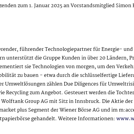
tzenden zum 1. Januar 2025 an Vorstandsmitglied Simon 
ierender, führender Technologiepartner für Energie- un
ern unterstützt die Gruppe Kunden in über 20 Ländern, 
ementiert sie Technologien von morgen, um den Verkehr
obilität zu bauen - etwa durch die schlüsselfertige Lie
 Umweltlösungen zählen Due Diligences für Umweltrisi
 Recycling zum Angebot. Gesteuert werden die Tochterg
e Wolftank Group AG mit Sitz in Innsbruck. Die Aktie 
 market plus Segment der Wiener Börse AG und im m:acc
rtpapierbörse gehandelt. Weitere Informationen:
www.w