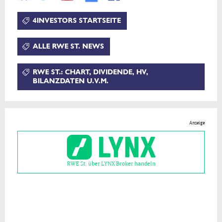
4INVESTORS STARTSEITE
ALLE RWE ST. NEWS
RWE ST.: CHART, DIVIDENDE, HV,
BILANZDATEN U.V.M.
Anzeige
RWE St. über LYNX Broker handeln