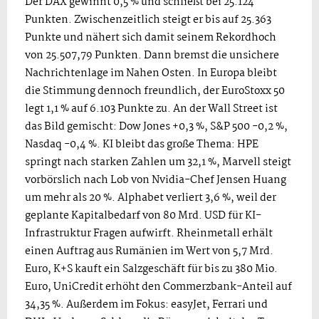
Der DAX gewinnt 0,5 % und schließt bei 25.124
Punkten. Zwischenzeitlich steigt er bis auf 25.363
Punkte und nähert sich damit seinem Rekordhoch
von 25.507,79 Punkten. Dann bremst die unsichere
Nachrichtenlage im Nahen Osten. In Europa bleibt
die Stimmung dennoch freundlich, der EuroStoxx 50
legt 1,1 % auf 6.103 Punkte zu. An der Wall Street ist
das Bild gemischt: Dow Jones +0,3 %, S&P 500 -0,2 %,
Nasdaq -0,4 %. KI bleibt das große Thema: HPE
springt nach starken Zahlen um 32,1 %, Marvell steigt
vorbörslich nach Lob von Nvidia-Chef Jensen Huang
um mehr als 20 %. Alphabet verliert 3,6 %, weil der
geplante Kapitalbedarf von 80 Mrd. USD für KI-
Infrastruktur Fragen aufwirft. Rheinmetall erhält
einen Auftrag aus Rumänien im Wert von 5,7 Mrd.
Euro, K+S kauft ein Salzgeschäft für bis zu 380 Mio.
Euro, UniCredit erhöht den Commerzbank-Anteil auf
34,35 %. Außerdem im Fokus: easyJet, Ferrari und