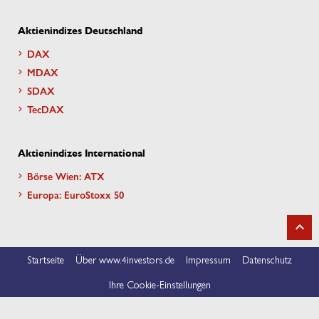
Aktienindizes Deutschland
DAX
MDAX
SDAX
TecDAX
Aktienindizes International
Börse Wien: ATX
Europa: EuroStoxx 50
Startseite
Über www.4investors.de
Impressum
Datenschutz
Ihre Cookie-Einstellungen