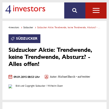
4investors
Südzucker
Südzucker Aktie: Trendwende, keine Trendwende, Absturz? - Alles offen!
SÜDZUCKER
Südzucker Aktie: Trendwende,
keine Trendwende, Absturz? -
Alles offen!
09.01.2015 08:53 Uhr
Autor:
Michael Barck
- auf twitter
Bild und Copyright: Südzucker / Wilhelm Duerr.