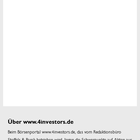
Über www.4investors.de
Beim Börsenportal www.4investors.de, das vom Redaktionsbüro
Stoffels & Barck betrieben wird, liegen die Schwerpunkte auf Aktien aus