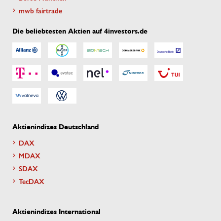
mwb fairtrade
Die beliebtesten Aktien auf 4investors.de
Aktienindizes Deutschland
DAX
MDAX
SDAX
TecDAX
Aktienindizes International