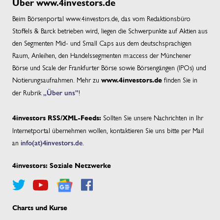
Über www.4investors.de
Beim Börsenportal www.4investors.de, das vom Redaktionsbüro
Stoffels & Barck betrieben wird, liegen die Schwerpunkte auf Aktien aus
den Segmenten Mid- und Small Caps aus dem deutschsprachigen
Raum, Anleihen, den Handelssegmenten m:access der Münchener
Börse und Scale der Frankfurter Börse sowie Börsengängen (IPOs) und
Notierungsaufnahmen. Mehr zu
finden Sie in
www.4investors.de
der Rubrik
„Über uns”
!
Sollten Sie unsere Nachrichten in Ihr
4investors RSS/XML-Feeds:
Internetportal übernehmen wollen, kontaktieren Sie uns bitte per Mail
an
info(at)4investors.de
.
4investors: Soziale Netzwerke
Charts und Kurse