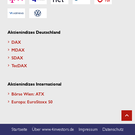
Aktienindizes Deutschland
DAX
MDAX
SDAX
TecDAX
Aktienindizes International
Börse Wien: ATX
Europa: EuroStoxx 50
Startseite
Über www.4investors.de
Impressum
Datenschutz