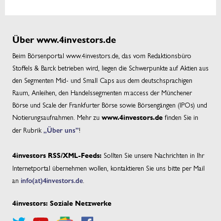
Über www.4investors.de
Beim Börsenportal www.4investors.de, das vom Redaktionsbüro
Stoffels & Barck betrieben wird, liegen die Schwerpunkte auf Aktien aus
den Segmenten Mid- und Small Caps aus dem deutschsprachigen
Raum, Anleihen, den Handelssegmenten m:access der Münchener
Börse und Scale der Frankfurter Börse sowie Börsengängen (IPOs) und
Notierungsaufnahmen. Mehr zu
finden Sie in
www.4investors.de
der Rubrik
„Über uns”
!
Sollten Sie unsere Nachrichten in Ihr
4investors RSS/XML-Feeds:
Internetportal übernehmen wollen, kontaktieren Sie uns bitte per Mail
an
info(at)4investors.de
.
4investors: Soziale Netzwerke