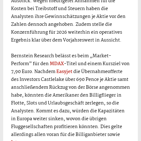
Ausblick. Wegen niedrigerer Annahmen für die
Kosten bei Treibstoff und Steuern haben die
Analysten ihre Gewinnschätzungen je Aktie vor den
Zahlen dennoch angehoben. Zudem stelle die
Konzernführung für 2026 weiterhin ein operatives
Ergebnis klar über dem Vorjahreswert in Aussicht.
Bernstein Research belässt es beim „Market-
Perform” für den
MDAX
-Titel und einem Kursziel von
7,90 Euro. Nachdem
Easyjet
die Übernahmeofferte
des Investors Castlelake über 690 Pence je Aktie samt
anschließendem Rückzug von der Börse angenommen
habe, könnten die Amerikaner den Billigflieger in
Flotte, Slots und Urlaubsgeschäft zerlegen, so die
Analysten. Kommt es dazu, würden die Kapazitäten
in Europa weiter sinken, wovon die übrigen
Fluggesellschaften profitieren könnten. Dies gelte
allerdings allen voran für die Billiganbieter sowie