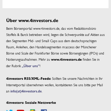
Über www.4investors.de
Beim Börsenportal www.4investors.de, das vom Redaktionsbüro
Stoffels & Barck betrieben wird, liegen die Schwerpunkte auf Aktien aus
den Segmenten Mid- und Small Caps aus dem deutschsprachigen
Raum, Anleihen, den Handelssegmenten m:access der Münchener
Börse und Scale der Frankfurter Börse sowie Börsengängen (IPOs) und
Notierungsaufnahmen. Mehr zu
finden Sie in
www.4investors.de
der Rubrik
„Über uns”
!
Sollten Sie unsere Nachrichten in Ihr
4investors RSS/XML-Feeds:
Internetportal übernehmen wollen, kontaktieren Sie uns bitte per Mail
an
info(at)4investors.de
.
4investors: Soziale Netzwerke