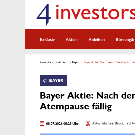
Exklusiv
Aktien
Anleihen
Börsengä
4investors
Aktien
Bayer
Bayer Aktie: Nach dem Höhenflug ist di
BAYER
Bayer Aktie: Nach dem
Atempause fällig
08.07.2026 08:28 Uhr
Autor:
Michael Barck
- auf t