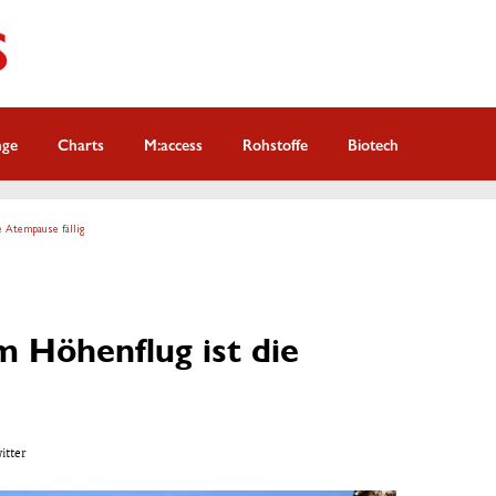
nge
Charts
M:access
Rohstoffe
Biotech
e Atempause fällig
 Höhenflug ist die
witter