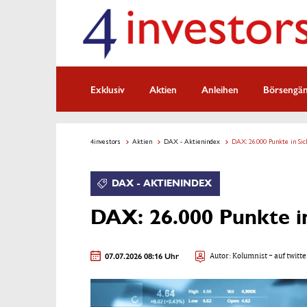
Exklusiv
Aktien
Anleihen
Börsengä
4investors
Aktien
DAX - Aktienindex
DAX: 26.000 Punkte in Si
DAX - AKTIENINDEX
DAX: 26.000 Punkte i
07.07.2026 08:16 Uhr
Autor:
Kolumnist
- auf twitte