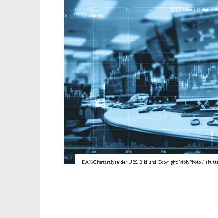
DAX-Chartanalyse der UBS. Bild und Copyright: ViblyPhoto / shutte