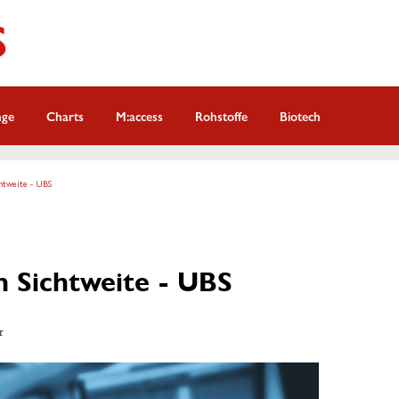
nge
Charts
M:access
Rohstoffe
Biotech
chtweite - UBS
n Sichtweite - UBS
r