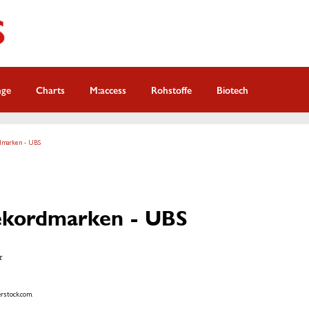
nge
Charts
M:access
Rohstoffe
Biotech
dmarken - UBS
ekordmarken - UBS
r
rstock.com.