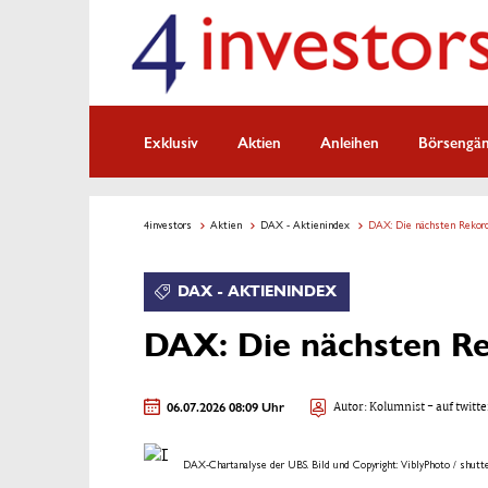
Exklusiv
Aktien
Anleihen
Börsengä
4investors
Aktien
DAX - Aktienindex
DAX: Die nächsten Rekor
DAX - AKTIENINDEX
DAX: Die nächsten R
06.07.2026 08:09 Uhr
Autor:
Kolumnist
- auf twitte
DAX-Chartanalyse der UBS. Bild und Copyright: ViblyPhoto / shutte