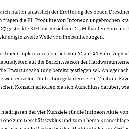
arch halten anlässlich der Eröffnung des neuen Dresdn
n fragen die KI-Produkte von Infoneon ungebrochen kräft
27 gesteckte KI-Umsatzziel von 2,5 Milliarden Euro mer
gekündigte zweite Welle von Preisanhebungen.
ünchner Chipkonzern deutlich von 63 auf 90 Euro, zuglei
die Analysten auf die Berichtssaison der Hardwareunte
 die Erwartungshaltung bereits gestiegen sei. Anleger ach
e weit einzelne Titel schon gelaufen seien. Zu ihren Fa
chen Konzern erhoffen sie sich Aufschluss darüber, wie
iedrigsten der vier Kursziele für die Infineon Aktie von
 Töne zum Geschäftszyklus und zum Thema KI anschlagen,