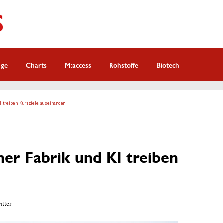
nge
Charts
M:access
Rohstoffe
Biotech
I treiben Kursziele auseinander
ner Fabrik und KI treiben
witter