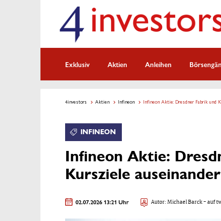
Exklusiv
Aktien
Anleihen
Börsengä
4investors
Aktien
Infineon
Infineon Aktie: Dresdner Fabrik und K
INFINEON
Infineon Aktie: Dresd
Kursziele auseinander
02.07.2026 13:21 Uhr
Autor:
Michael Barck
- auf t