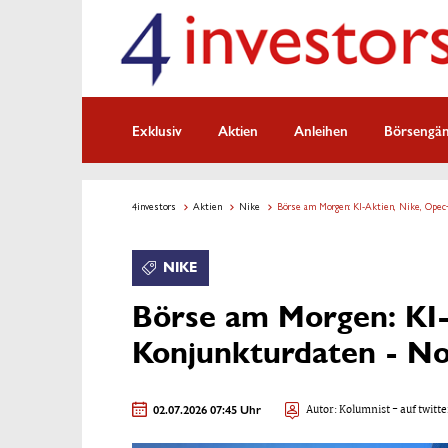
Exklusiv
Aktien
Anleihen
Börsengä
4investors
Aktien
Nike
Börse am Morgen: KI-Aktien, Nike, Opec
NIKE
Börse am Morgen: KI-
Konjunkturdaten - N
02.07.2026 07:45 Uhr
Autor:
Kolumnist
- auf twitte