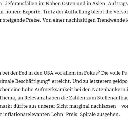
n Lieferausfällen im Nahen Osten und in Asien. Auftrag
auf höhere Exporte. Trotz der Aufhellung bleibt die Ver
 steigende Preise. Von einer nachhaltigen Trendwende 
 bei der Fed in den USA vor allem im Fokus? Die volle P
ximale Beschäftigung“ erreicht. Und zu letzterem geldpo
elcher eine hohe Aufmerksamkeit bei den Notenbankern i
s Thema, an Relevanz haben die Zahlen zum Stellenaufbau
arkt dürfte aus unserer Sicht marginal nachlassen – vor
er inflationsrelevanten Lohn-Preis-Spirale ausgehen.