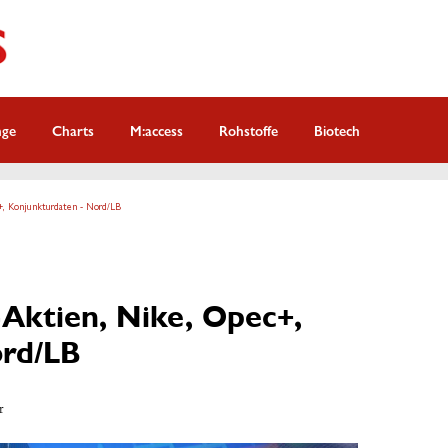
nge
Charts
M:access
Rohstoffe
Biotech
+, Konjunkturdaten - Nord/LB
Aktien, Nike, Opec+,
ord/LB
r