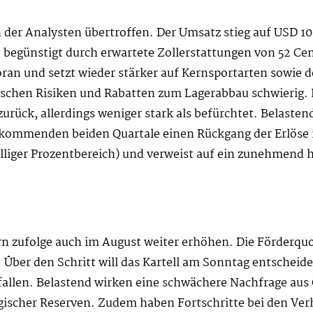
 der Analysten übertroffen. Der Umsatz stieg auf USD 1
, begünstigt durch erwartete Zollerstattungen von 52 Cent
n und setzt wieder stärker auf Kernsportarten sowie de
ischen Risiken und Rabatten zum Lagerabbau schwierig. 
ück, allerdings weniger stark als befürchtet. Belastend
kommenden beiden Quartale einen Rückgang der Erlöse im
telliger Prozentbereich) und verweist auf ein zunehmen
rn zufolge auch im August weiter erhöhen. Die Förderquote
 Über den Schritt will das Kartell am Sonntag entscheide
allen. Belastend wirken eine schwächere Nachfrage aus
egischer Reserven. Zudem haben Fortschritte bei den V