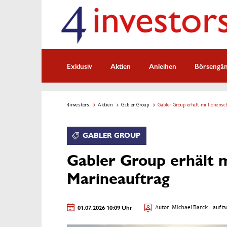
Exklusiv
Aktien
Anleihen
Börsengä
4investors
Aktien
Gabler Group
Gabler Group erhält millionensc
GABLER GROUP
Gabler Group erhält 
Marineauftrag
01.07.2026 10:09 Uhr
Autor:
Michael Barck
- auf t