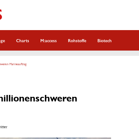
nge
Charts
M:access
Rohstoffe
Biotech
hweren Marineauftrag
millionenschweren
witter