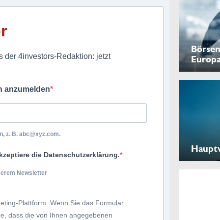
r
Börsen
 der 4investors-Redaktion: jetzt
Europ
ch anzumelden
, z. B.
abc@xyz.com
.
Haupt
kzeptiere die Datenschutzerklärung.
nserem Newsletter
eting-Plattform. Wenn Sie das Formular
Sie, dass die von Ihnen angegebenen