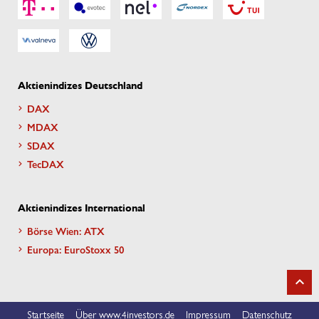
Aktienindizes Deutschland
DAX
MDAX
SDAX
TecDAX
Aktienindizes International
Börse Wien: ATX
Europa: EuroStoxx 50
Startseite
Über www.4investors.de
Impressum
Datenschutz