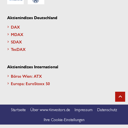
Aktienindizes Deutschland
DAX
MDAX
SDAX
TecDAX
Aktienindizes International
Börse Wien: ATX
Europa: EuroStoxx 50
Startseite
Über www.4investors.de
Impressum
Datenschutz
Ihre Cookie-Einstellungen