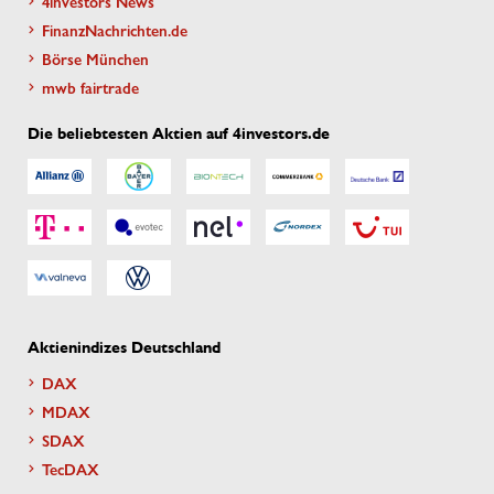
4investors News
FinanzNachrichten.de
Börse München
mwb fairtrade
Die beliebtesten Aktien auf 4investors.de
Aktienindizes Deutschland
DAX
MDAX
SDAX
TecDAX