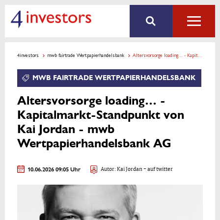
4investors
mwb fairtrade Wertpapierhandelsbank
Altersvorsorge loading… - Kapitalmarkt-Standpunkt von Kai Jordan - mwb Wertpapierhandelsbank AG
MWB FAIRTRADE WERTPAPIERHANDELSBANK
Altersvorsorge loading… -
Kapitalmarkt-Standpunkt von
Kai Jordan - mwb
Wertpapierhandelsbank AG
10.06.2026 09:05 Uhr
Autor:
Kai Jordan
- auf twitter