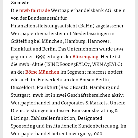
Zu mwb:
Die
mwb fairtrade
Wertpapierhandelsbank AG ist ein
von der Bundesanstalt für
Finanzdienstleistungsaufsicht (BaFin) zugelassener
Wertpapierdienstleister mit Niederlassungen in
Gräfelfing bei München, Hamburg, Hannover,
Frankfurt und Berlin. Das Unternehmen wurde 1993
gegründet. 1999 erfolgte der
Börsengang
. Heute ist
die mwb-Aktie (ISIN DE000A3EYLC7, WKN A3EYLC)
an der
Börse München
im Segment m:access notiert
wie auch im Freiverkehr an den Börsen Berlin,
Düsseldorf, Frankfurt (Basic Board), Hamburg und
Stuttgart. mwb ist in zwei Geschäftsbereichen aktiv:
Wertpapierhandel und Corporates & Markets. Unsere
Dienstleistungen umfassen Emissionsberatung &
Listings, Zahlstellenfunktion, Designated
Sponsoring und institutionelle Kundenbetreuung. Im
Wertpapierhandel betreut mwb gut 55.000