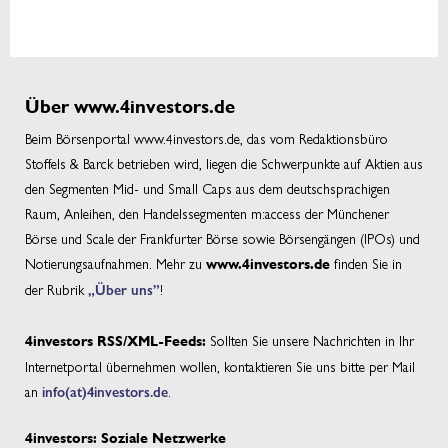
Über www.4investors.de
Beim Börsenportal www.4investors.de, das vom Redaktionsbüro
Stoffels & Barck betrieben wird, liegen die Schwerpunkte auf Aktien aus
den Segmenten Mid- und Small Caps aus dem deutschsprachigen
Raum, Anleihen, den Handelssegmenten m:access der Münchener
Börse und Scale der Frankfurter Börse sowie Börsengängen (IPOs) und
Notierungsaufnahmen. Mehr zu
finden Sie in
www.4investors.de
der Rubrik
„Über uns”
!
Sollten Sie unsere Nachrichten in Ihr
4investors RSS/XML-Feeds:
Internetportal übernehmen wollen, kontaktieren Sie uns bitte per Mail
an
info(at)4investors.de
.
4investors: Soziale Netzwerke