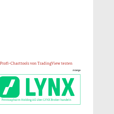
Profi-Charttools von TradingView testen
Anzeige
Pentixapharm Holding AG über LYNX Broker handeln