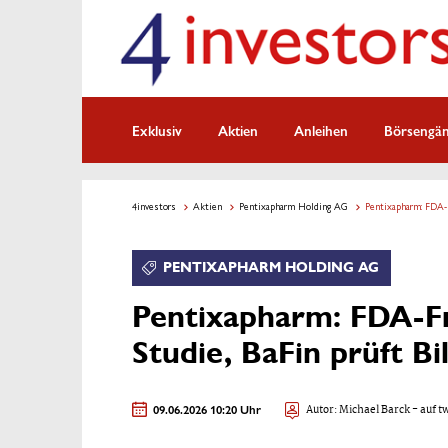
Exklusiv
Aktien
Anleihen
Börsengä
4investors
Aktien
Pentixapharm Holding AG
Pentixapharm: FDA-F
PENTIXAPHARM HOLDING AG
Pentixapharm: FDA-Fr
Studie, BaFin prüft Bi
09.06.2026 10:20 Uhr
Autor:
Michael Barck
- auf t