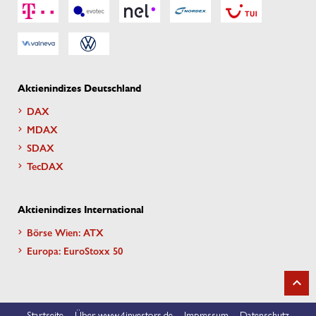
Aktienindizes Deutschland
DAX
MDAX
SDAX
TecDAX
Aktienindizes International
Börse Wien: ATX
Europa: EuroStoxx 50
Startseite
Über www.4investors.de
Impressum
Datenschutz