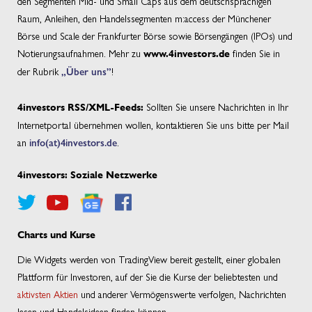
den Segmenten Mid- und Small Caps aus dem deutschsprachigen
Raum, Anleihen, den Handelssegmenten m:access der Münchener
Börse und Scale der Frankfurter Börse sowie Börsengängen (IPOs) und
Notierungsaufnahmen. Mehr zu
finden Sie in
www.4investors.de
der Rubrik
„Über uns”
!
Sollten Sie unsere Nachrichten in Ihr
4investors RSS/XML-Feeds:
Internetportal übernehmen wollen, kontaktieren Sie uns bitte per Mail
an
info(at)4investors.de
.
4investors: Soziale Netzwerke
Charts und Kurse
Die Widgets werden von TradingView bereit gestellt, einer globalen
Plattform für Investoren, auf der Sie die Kurse der beliebtesten und
aktivsten Aktien
und anderer Vermögenswerte verfolgen, Nachrichten
lesen und Handelsideen finden können.