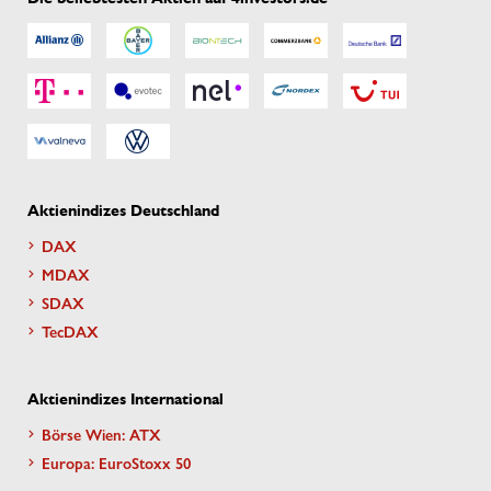
Aktienindizes Deutschland
DAX
MDAX
SDAX
TecDAX
Aktienindizes International
Börse Wien: ATX
Europa: EuroStoxx 50