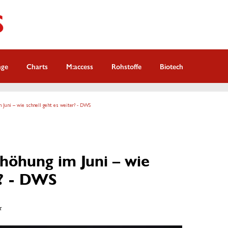
nge
Charts
M:access
Rohstoffe
Biotech
m Juni – wie schnell geht es weiter? - DWS
höhung im Juni – wie
r? - DWS
r