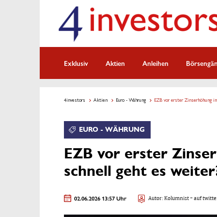
Exklusiv
Aktien
Anleihen
Börsengä
4investors
Aktien
Euro - Währung
EZB vor erster Zinserhöhung i
EURO - WÄHRUNG
EZB vor erster Zinser
schnell geht es weite
02.06.2026 13:57 Uhr
Autor:
Kolumnist
- auf twitte