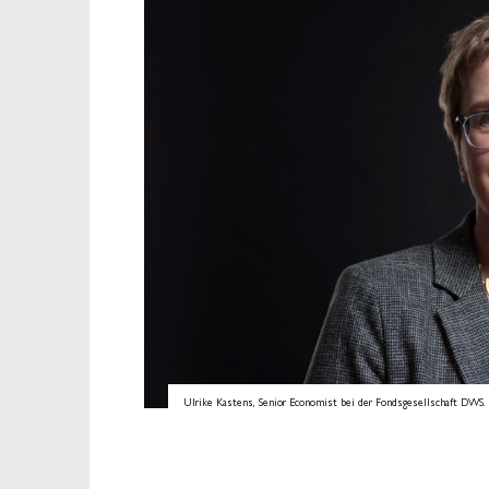
Ulrike Kastens, Senior Economist bei der Fondsgesellschaft DWS. 