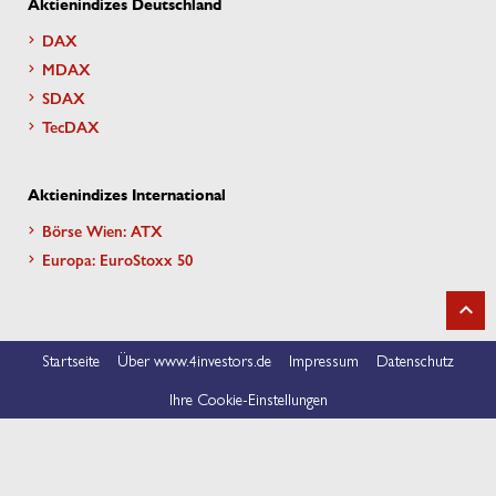
Aktienindizes Deutschland
DAX
MDAX
SDAX
TecDAX
Aktienindizes International
Börse Wien: ATX
Europa: EuroStoxx 50
Startseite
Über www.4investors.de
Impressum
Datenschutz
Ihre Cookie-Einstellungen