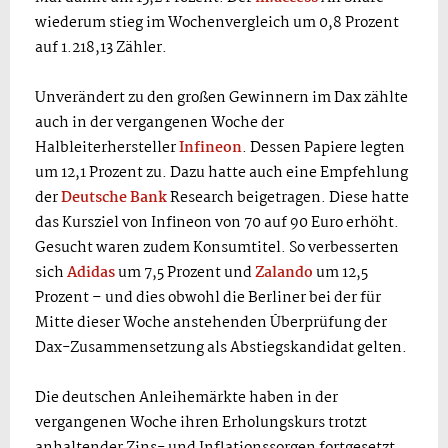
wiederum stieg im Wochenvergleich um 0,8 Prozent
auf 1.218,13 Zähler.
Unverändert zu den großen Gewinnern im Dax zählte
auch in der vergangenen Woche der
Halbleiterhersteller
Infineon
. Dessen Papiere legten
um 12,1 Prozent zu. Dazu hatte auch eine Empfehlung
der
Deutsche Bank
Research beigetragen. Diese hatte
das Kursziel von Infineon von 70 auf 90 Euro erhöht.
Gesucht waren zudem Konsumtitel. So verbesserten
sich
Adidas
um 7,5 Prozent und
Zalando
um 12,5
Prozent – und dies obwohl die Berliner bei der für
Mitte dieser Woche anstehenden Überprüfung der
Dax-Zusammensetzung als Abstiegskandidat gelten.
Die deutschen Anleihemärkte haben in der
vergangenen Woche ihren Erholungskurs trotzt
anhaltender Zins- und Inflationssorgen fortgesetzt.