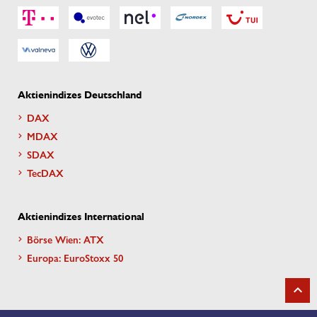
Aktienindizes Deutschland
DAX
MDAX
SDAX
TecDAX
Aktienindizes International
Börse Wien: ATX
Europa: EuroStoxx 50