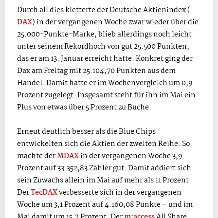
Durch all dies kletterte der Deutsche Aktienindex (
DAX
) in der vergangenen Woche zwar wieder über die
25.000-Punkte-Marke, blieb allerdings noch leicht
unter seinem Rekordhoch von gut 25.500 Punkten,
das er am 13. Januar erreicht hatte. Konkret ging der
Dax am Freitag mit 25.104,70 Punkten aus dem
Handel. Damit hatte er im Wochenvergleich um 0,9
Prozent zugelegt. Insgesamt steht für ihn im Mai ein
Plus von etwas über 5 Prozent zu Buche.
Erneut deutlich besser als die Blue Chips
entwickelten sich die Aktien der zweiten Reihe. So
machte der
MDAX
in der vergangenen Woche 3,9
Prozent auf 33.352,83 Zähler gut. Damit addiert sich
sein Zuwachs allein im Mai auf mehr als 11 Prozent.
Der
TecDAX
verbesserte sich in der vergangenen
Woche um 3,1 Prozent auf 4.160,08 Punkte – und im
Mai damit um 15,2 Prozent. Der
m:access
All Share