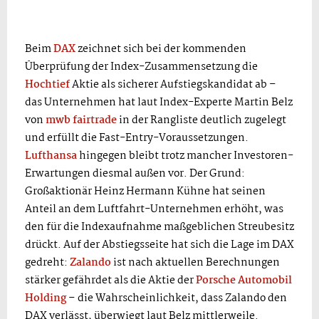
Beim
DAX
zeichnet sich bei der kommenden
Überprüfung der Index-Zusammensetzung die
Hochtief
Aktie als sicherer Aufstiegskandidat ab –
das Unternehmen hat laut Index-Experte Martin Belz
von
mwb fairtrade
in der Rangliste deutlich zugelegt
und erfüllt die Fast-Entry-Voraussetzungen.
Lufthansa
hingegen bleibt trotz mancher Investoren-
Erwartungen diesmal außen vor. Der Grund:
Großaktionär Heinz Hermann Kühne hat seinen
Anteil an dem Luftfahrt-Unternehmen erhöht, was
den für die Indexaufnahme maßgeblichen Streubesitz
drückt. Auf der Abstiegsseite hat sich die Lage im DAX
gedreht:
Zalando
ist nach aktuellen Berechnungen
stärker gefährdet als die Aktie der
Porsche Automobil
Holding
– die Wahrscheinlichkeit, dass Zalando den
DAX verlässt, überwiegt laut Belz mittlerweile.