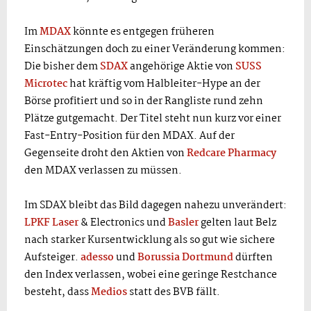
Im
MDAX
könnte es entgegen früheren
Einschätzungen doch zu einer Veränderung kommen:
Die bisher dem
SDAX
angehörige Aktie von
SUSS
Microtec
hat kräftig vom Halbleiter-Hype an der
Börse profitiert und so in der Rangliste rund zehn
Plätze gutgemacht. Der Titel steht nun kurz vor einer
Fast-Entry-Position für den MDAX. Auf der
Gegenseite droht den Aktien von
Redcare Pharmacy
den MDAX verlassen zu müssen.
Im SDAX bleibt das Bild dagegen nahezu unverändert:
LPKF Laser
& Electronics und
Basler
gelten laut Belz
nach starker Kursentwicklung als so gut wie sichere
Aufsteiger.
adesso
und
Borussia Dortmund
dürften
den Index verlassen, wobei eine geringe Restchance
besteht, dass
Medios
statt des BVB fällt.