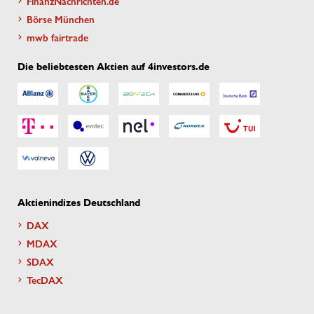
FinanzNachrichten.de
Börse München
mwb fairtrade
Die beliebtesten Aktien auf 4investors.de
Aktienindizes Deutschland
DAX
MDAX
SDAX
TecDAX