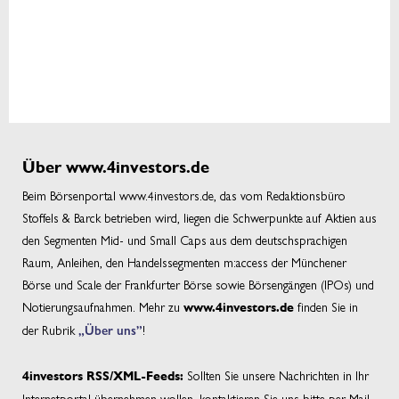
Über www.4investors.de
Beim Börsenportal www.4investors.de, das vom Redaktionsbüro
Stoffels & Barck betrieben wird, liegen die Schwerpunkte auf Aktien aus
den Segmenten Mid- und Small Caps aus dem deutschsprachigen
Raum, Anleihen, den Handelssegmenten m:access der Münchener
Börse und Scale der Frankfurter Börse sowie Börsengängen (IPOs) und
Notierungsaufnahmen. Mehr zu
finden Sie in
www.4investors.de
der Rubrik
„Über uns”
!
Sollten Sie unsere Nachrichten in Ihr
4investors RSS/XML-Feeds:
Internetportal übernehmen wollen, kontaktieren Sie uns bitte per Mail