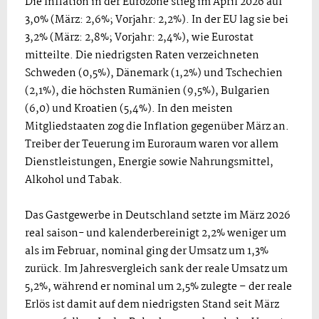
Die Inflation in der Eurozone stieg im April 2026 auf
3,0% (März: 2,6%; Vorjahr: 2,2%). In der EU lag sie bei
3,2% (März: 2,8%; Vorjahr: 2,4%), wie Eurostat
mitteilte. Die niedrigsten Raten verzeichneten
Schweden (0,5%), Dänemark (1,2%) und Tschechien
(2,1%), die höchsten Rumänien (9,5%), Bulgarien
(6,0) und Kroatien (5,4%). In den meisten
Mitgliedstaaten zog die Inflation gegenüber März an.
Treiber der Teuerung im Euroraum waren vor allem
Dienstleistungen, Energie sowie Nahrungsmittel,
Alkohol und Tabak.
Das Gastgewerbe in Deutschland setzte im März 2026
real saison- und kalenderbereinigt 2,2% weniger um
als im Februar, nominal ging der Umsatz um 1,3%
zurück. Im Jahresvergleich sank der reale Umsatz um
5,2%, während er nominal um 2,5% zulegte – der reale
Erlös ist damit auf dem niedrigsten Stand seit März