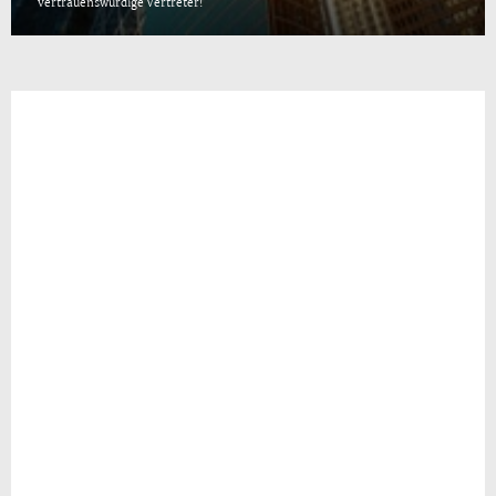
vertrauenswürdige Vertreter!